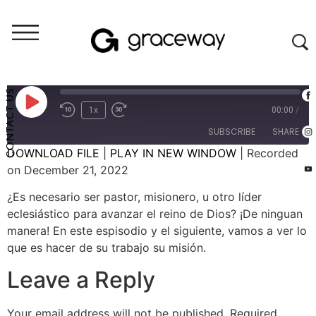
Crecer A Fondo (audio)
Crecer A Fondo: Nuestro Trabajo, Nuestro Misión; Parte 1 (E68)
CONTACT US
1x
00:00
/
SUBSCRIBE
SHARE
DOWNLOAD FILE
|
PLAY IN NEW WINDOW
|
Recorded
on December 21, 2022
SHARE
RSS FEED
¿Es necesario ser pastor, misionero, u otro líder
LINK
eclesiástico para avanzar el reino de Dios? ¡De ninguan
manera! En este espisodio y el siguiente, vamos a ver lo
EMBED
que es hacer de su trabajo su misión.
Leave a Reply
Your email address will not be published.
Required